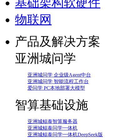
基础架构软硬件
物联网
产品及解决方案
亚洲城问学
亚洲城问学 企业级Agent中台
亚洲城问学 智能流程工作台
爱问学 PC本地部署大模型
智算基础设施
亚洲城鲲泰智算服务器
亚洲城鲲泰问学一体机
亚洲城鲲泰问学一体机DeepSeek版