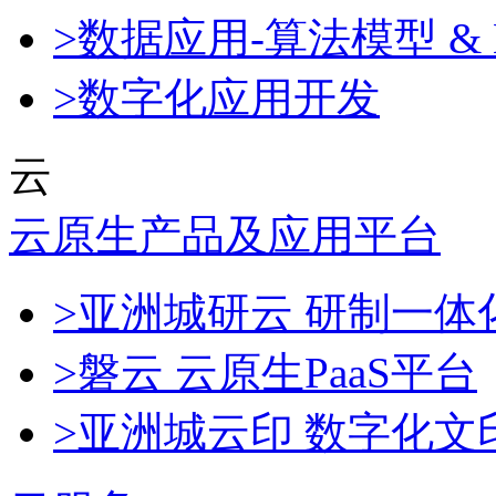
>数据应用-算法模型 & 
>数字化应用开发
云
云原生产品及应用平台
>亚洲城研云 研制一
>磐云 云原生PaaS平台
>亚洲城云印 数字化文