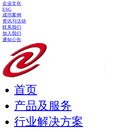
企业文化
ESG
成功案例
资讯与活动
联系我们
加入我们
通知公告
首页
产品及服务
行业解决方案