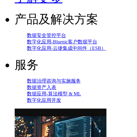
产品及解决方案
数据安全管控平台
数字化应用-Bluenic客户数据平台
数字化应用-云捷集成中间件（ESB）
服务
数据治理咨询与实施服务
数据资产入表
数据应用-算法模型 & ML
数字化应用开发