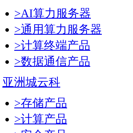
>AI算力服务器
>通用算力服务器
>计算终端产品
>数据通信产品
亚洲城云科
>存储产品
>计算产品