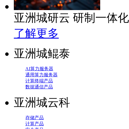
亚洲城研云 研制一体
了解更多
亚洲城鲲泰
AI算力服务器
通用算力服务器
计算终端产品
数据通信产品
亚洲城云科
存储产品
计算产品